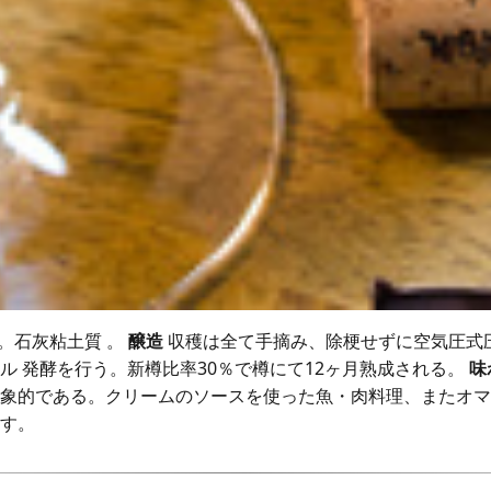
。石灰粘土質 。
醸造
収穫は全て手摘み、除梗せずに空気圧式圧
 発酵を行う。新樽比率30％で樽にて12ヶ月熟成される。
味
象的である。クリームのソースを使った魚・肉料理、またオマ
す。