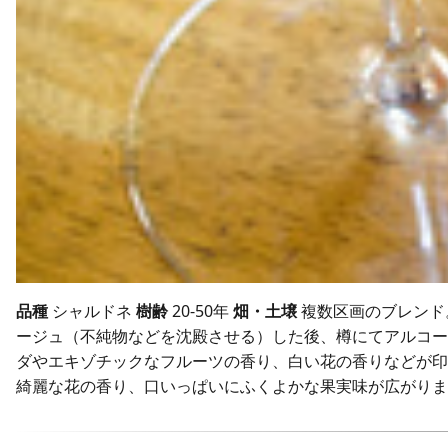
品種
シャルドネ
樹齢
20-50年
畑・土壌
複数区画のブレンド
ージュ（不純物などを沈殿させる）した後、樽にてアルコール
ダやエキゾチックなフルーツの香り、白い花の香りなどが印
綺麗な花の香り、口いっぱいにふくよかな果実味が広がりま