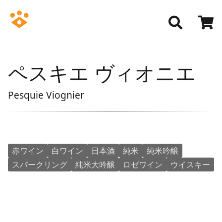
ペスキエ ヴィオニエ
Pesquie Viognier
赤ワイン
白ワイン
日本酒
純米
純米吟醸
スパークリング
純米大吟醸
ロゼワイン
ウイスキー