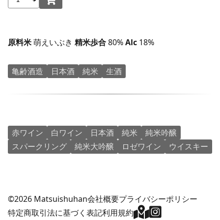
原料米
萌えいぶき
精米歩合
80%
Alc
18%
亀齢酒造
日本酒
純米
生酒
赤ワイン
白ワイン
日本酒
純米
純米吟醸
スパークリング
純米大吟醸
ロゼワイン
ウイスキー
©2026 Matsuishuhan
会社概要
プライバシーポリシー
特定商取引法に基づく表記
利用規約