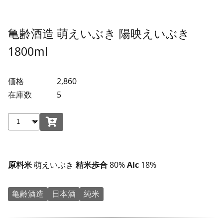
亀齢酒造 萌えいぶき 陽映えいぶき
1800ml
価格
2,860
在庫数
5
原料米
萌えいぶき
精米歩合
80%
Alc
18%
亀齢酒造
日本酒
純米