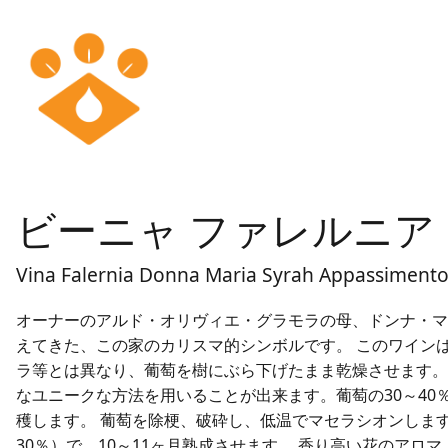
ビーニャ ファレルニア 
Vina Falernia Donna Maria Syrah Appassiment
オーナーのアルド・オリヴィエ・グラモラの母、ドンナ・マ
えてきた、この家のカリスマ的シンボルです。 このワイン
ラ等とは異なり、葡萄を樹にぶら下げたまま乾燥させます。
なユニークな方法を用いることが出来ます。葡萄の30～4
穫します。 葡萄を除梗、破砕し、低温でマセラシオンします
30％）で、10～11ヶ月熟成させます。 香り高い花のア