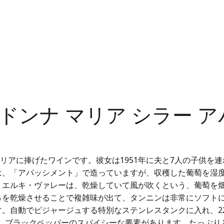
ドンナ マリア シラー 
o
リアに捧げたワインです。彼女は1951年に夫と7人の子供を
は、「アパッシメント」で造っていますが、収穫した葡萄を湿
 エルキ・ヴァレーは、乾燥していて風が吹くという、葡萄を
0％を乾燥させることで複雑味が出て、タンニンは非常にソフト
。自動でピジャージュする特別なステンレスタンクに入れ、22
ロマ、ブラックペッパーのスパイシーな要素があります。たっぷ