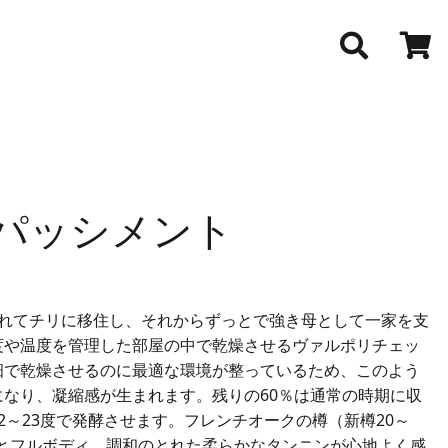
アパッシメント
連れてチリに移住し、それからずっとで強き母として一家を支
度や温度を管理した部屋の中で乾燥させるヴァルポリチェッ
畑で乾燥させるのに最適な環境が整っているため、このよう
になり、凝縮感が生まれます。残りの60％は通常の時期に収
～23度で発酵させます。フレンチオークの樽（新樽20～
りとフルボディ、調和のとれた柔らかなタンニンが心地よく感