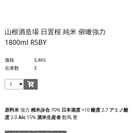
山根酒造場 日置桜 純米 俯瞰強力
1800ml R5BY
価格
3,465
在庫数
3
原料米
強力
精米歩合
70%
日本酒度
+10
酸度
2.7
アミノ酸
度
2.0
Alc
15%
酒米生産者
数馬 豊