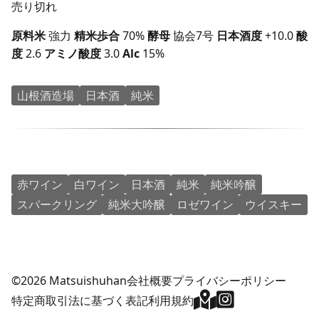
売り切れ
原料米
強力
精米歩合
70%
酵母
協会7号
日本酒度
+10.0
酸
度
2.6
アミノ酸度
3.0
Alc
15%
山根酒造場
日本酒
純米
赤ワイン
白ワイン
日本酒
純米
純米吟醸
スパークリング
純米大吟醸
ロゼワイン
ウイスキー
©2026 Matsuishuhan
会社概要
プライバシーポリシー
特定商取引法に基づく表記
利用規約