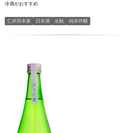
冷酒がおすすめ
仁井田本家
日本酒
生酛
純米吟醸