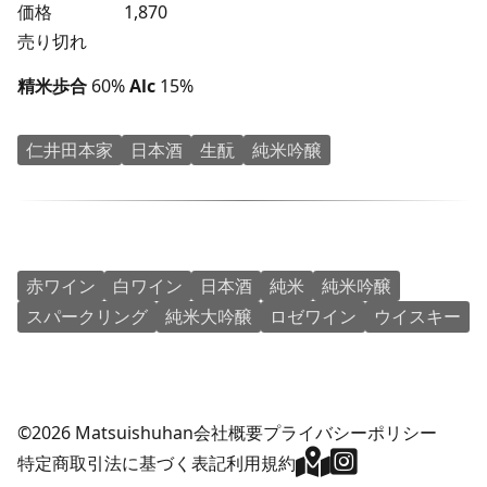
価格
1,870
売り切れ
精米歩合
60%
Alc
15%
仁井田本家
日本酒
生酛
純米吟醸
赤ワイン
白ワイン
日本酒
純米
純米吟醸
スパークリング
純米大吟醸
ロゼワイン
ウイスキー
©2026 Matsuishuhan
会社概要
プライバシーポリシー
特定商取引法に基づく表記
利用規約