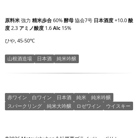
原料米
強力
精米歩合
60%
酵母
協会7号
日本酒度
+10.0
酸
度
2.3
アミノ酸度
1.6
Alc
15%
ひや, 45-50℃
山根酒造場
日本酒
純米吟醸
赤ワイン
白ワイン
日本酒
純米
純米吟醸
スパークリング
純米大吟醸
ロゼワイン
ウイスキー