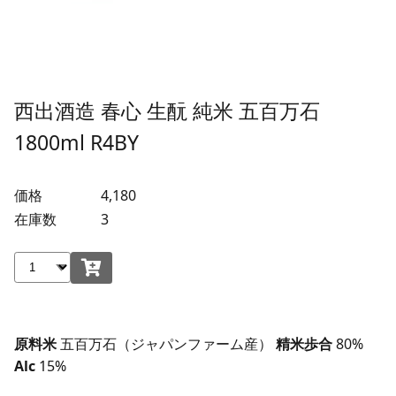
西出酒造 春心 生酛 純米 五百万石
1800ml R4BY
価格
4,180
在庫数
3
原料米
五百万石（ジャパンファーム産）
精米歩合
80%
Alc
15%