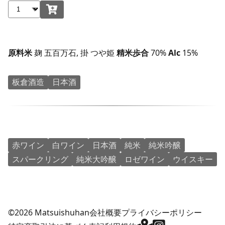
原料米
麹 五百万石, 掛 つや姫
精米歩合
70%
Alc
15%
板倉酒造
日本酒
赤ワイン
白ワイン
日本酒
純米
純米吟醸
スパークリング
純米大吟醸
ロゼワイン
ウイスキー
©2026 Matsuishuhan
会社概要
プライバシーポリシー