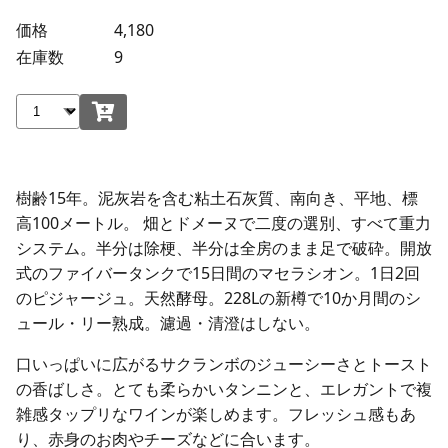
価格
4,180
在庫数
9
樹齢15年。泥灰岩を含む粘土石灰質、南向き、平地、標
高100メートル。 畑とドメーヌで二度の選別、すべて重力
システム。半分は除梗、半分は全房のまま足で破砕。開放
式のファイバータンクで15日間のマセラシオン。1日2回
のピジャージュ。天然酵母。228Lの新樽で10か月間のシ
ュール・リー熟成。濾過・清澄はしない。
口いっぱいに広がるサクランボのジューシーさとトースト
の香ばしさ。とても柔らかいタンニンと、エレガントで複
雑感タップリなワインが楽しめます。フレッシュ感もあ
り、赤身のお肉やチーズなどに合います。