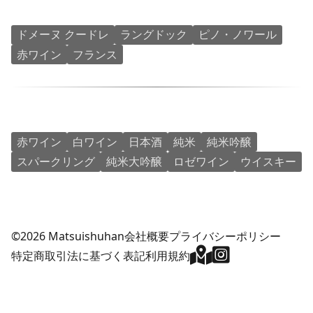
ドメーヌ クードレ
ラングドック
ピノ・ノワール
赤ワイン
フランス
赤ワイン
白ワイン
日本酒
純米
純米吟醸
スパークリング
純米大吟醸
ロゼワイン
ウイスキー
©2026 Matsuishuhan
会社概要
プライバシーポリシー
特定商取引法に基づく表記
利用規約