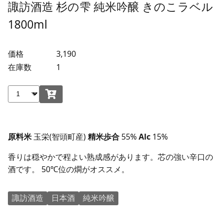
諏訪酒造 杉の雫 純米吟醸 きのこラベル
1800ml
価格
3,190
在庫数
1
原料米
玉栄(智頭町産)
精米歩合
55%
Alc
15%
香りは穏やかで程よい熟成感があります。芯の強い辛口の
酒です。 50℃位の燗がオススメ。
諏訪酒造
日本酒
純米吟醸