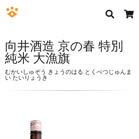
向井酒造 京の春 特別
純米 大漁旗
むかいしゅぞう きょうのはる とくべつじゅんま
い たいりょうき