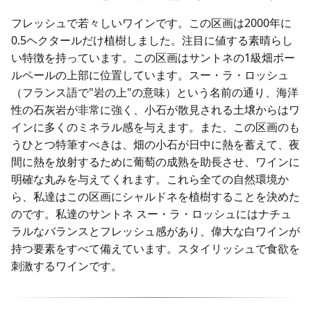
フレッシュで若々しいワインです。この区画は2000年に
0.5ヘクタールだけ植樹しました。注目に値する素晴らし
い特徴を持っています。この区画はサントネの1級畑ボー
ルペールの上部に位置しています。スー・ラ・ロッシュ
（フランス語で"岩の上"の意味）という名前の通り、海洋
性の石灰岩が非常に強く、小石が散見される土壌からはワ
インに多くのミネラル感を与えます。また、この区画のも
うひとつ特筆すべきは、畑の小石が日中に熱を蓄えて、夜
間に熱を放射するために葡萄の成熟を助長させ、ワインに
明確な丸みを与えてくれます。これら全ての自然環境か
ら、私達はこの区画にシャルドネを植樹することを決めた
のです。私達のサントネ スー・ラ・ロッシュにはナチュ
ラルなバランスとフレッシュ感があり、偉大な白ワインが
持つ要素をすべて備えています。スタイリッシュで食欲を
刺激するワインです。