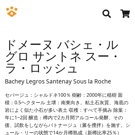
ドメーヌ バシェ・ル
グロ サントネ スー・
ラ・ロッシュ
Bachey Legros Santenay Sous la Roche
セパージュ：シャルドネ100％ 樹齢：2000年に植樹 面
積：0.5ヘクタール 土壌：南東向き。粘土石灰質、海底の
岩によく似た小石が多い表土 収穫：すべて手摘み 除葉：
年に1~2回 醸造：樽内で2カ月間アルコール発酵、その
後、試飲をしながらバトナージュ（澱を攪拌）を施す。シ
ュール・リーの状態で14か月樽熟成（新樽比率25％）