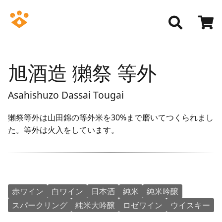
旭酒造 獺祭 等外
Asahishuzo Dassai Tougai
獺祭等外は山田錦の等外米を30%まで磨いてつくられまし
た。等外は火入をしています。
赤ワイン
白ワイン
日本酒
純米
純米吟醸
スパークリング
純米大吟醸
ロゼワイン
ウイスキー