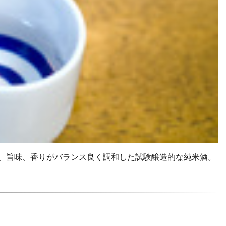
辛味、旨味、香りがバランス良く調和した試験醸造的な純米酒。