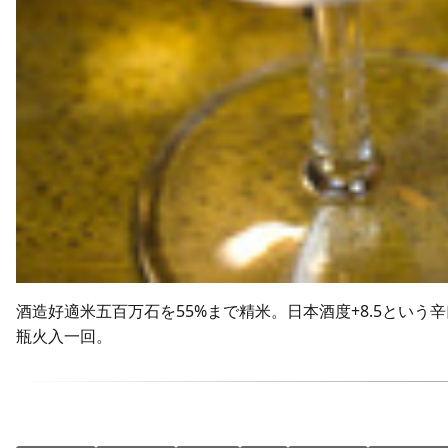
酒造好適米五百万石を55%まで精米。日本酒度+8.5とい
瓶火入一回。