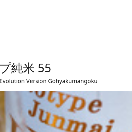
プ純米 55
olution Version Gohyakumangoku