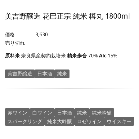
美吉野醸造 花巴正宗 純米 樽丸 1800ml
価格
3,630
売り切れ
原料米
奈良県産契約栽培米
精米歩合
70%
Alc
15%
美吉野醸造
日本酒
純米
赤ワイン
白ワイン
日本酒
純米
純米吟醸
スパークリング
純米大吟醸
ロゼワイン
ウイスキー