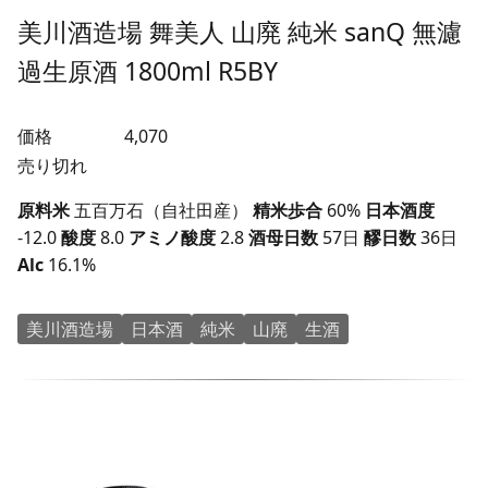
美川酒造場 舞美人 山廃 純米 sanQ 無濾
過生原酒 1800ml R5BY
価格
4,070
売り切れ
原料米
五百万石（自社田産）
精米歩合
60%
日本酒度
-12.0
酸度
8.0
アミノ酸度
2.8
酒母日数
57日
醪日数
36日
Alc
16.1%
美川酒造場
日本酒
純米
山廃
生酒