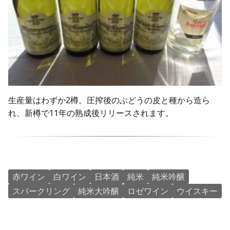
生産量はわずか2樽。圧搾後のぶどうの皮と種から造ら
れ、新樽で11年の熟成後リリースされます。
赤ワイン
白ワイン
日本酒
純米
純米吟醸
スパークリング
純米大吟醸
ロゼワイン
ウイスキー