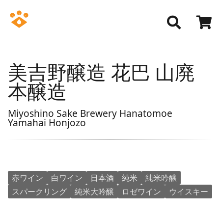
美吉野醸造 花巴 山廃
本醸造
Miyoshino Sake Brewery Hanatomoe
Yamahai Honjozo
赤ワイン
白ワイン
日本酒
純米
純米吟醸
スパークリング
純米大吟醸
ロゼワイン
ウイスキー