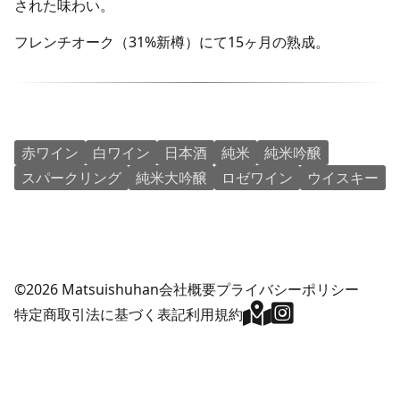
された味わい。
フレンチオーク（31%新樽）にて15ヶ月の熟成。
赤ワイン
白ワイン
日本酒
純米
純米吟醸
スパークリング
純米大吟醸
ロゼワイン
ウイスキー
©2026 Matsuishuhan
会社概要
プライバシーポリシー
特定商取引法に基づく表記
利用規約