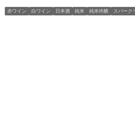
赤ワイン
白ワイン
日本酒
純米
純米吟醸
スパーク