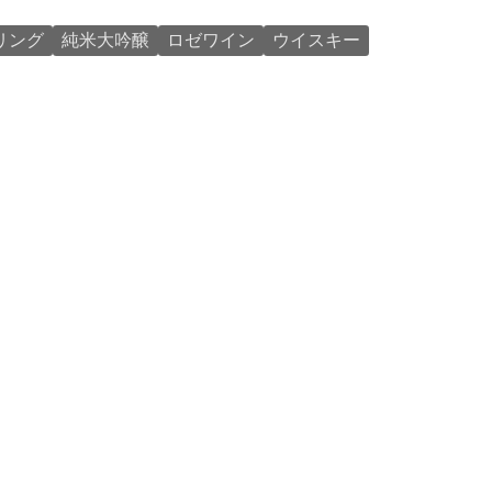
リング
純米大吟醸
ロゼワイン
ウイスキー