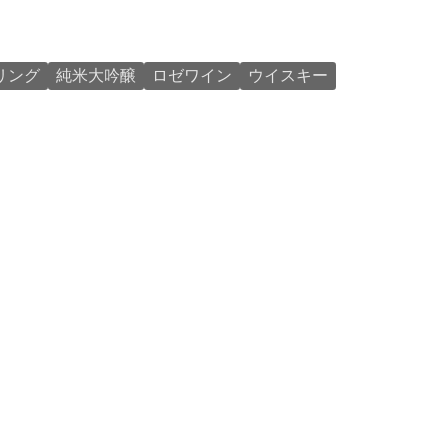
リング
純米大吟醸
ロゼワイン
ウイスキー