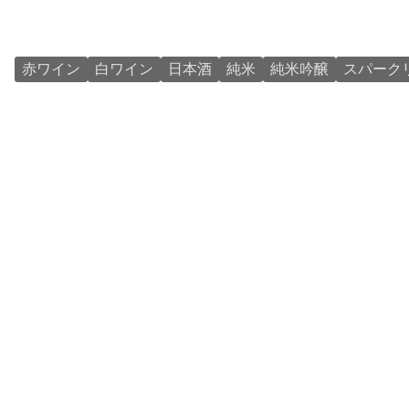
赤ワイン
白ワイン
日本酒
純米
純米吟醸
スパーク